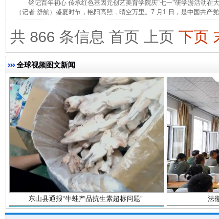
铭记百年初心 传承红色基因元创艺美育学院庆"七一"研学游活动
（记者 舒航）盛夏时节，艳阳高照，晴空万里。7 月1 日，是中国共产党建
完善运行机制助力责任有效落实
一纸欠条
共 866 条信息
首页
上页
下页
全球视频图文新闻
东山县通报“牛蛙产品抗生素超标问题”
法