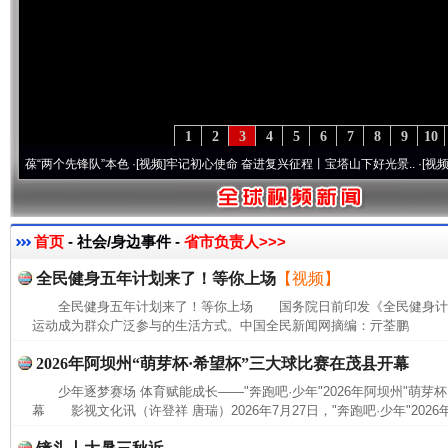
1
2
3
4
5
6
7
8
9
10
“两个先锋队”本色
·[视频]
牢记初心使命 奋进复兴征程丨宝塔山下好光景..
·[视频]
因党而
首页
- 社会/身边事件 -
省市负责人>>>
全民健身五年计划来了！等你上场
【视频】
全民健身五年计划来了！等你上场 国务院日前印发《全民健身计划(20
运动成为群众广泛参与的生活方式。中国全民新闻网摘编：亓荃鹏
2026年阿坝州“萌芽杯·希望杯”三大球比赛在茂县开幕
少年逐梦赛场 体育赋能成长——"奔跑吧·少年"2026年阿坝州"萌芽
幕 影视文化讯（许登祥 唐瑞）2026年7月27日，"奔跑吧·少年"2026年