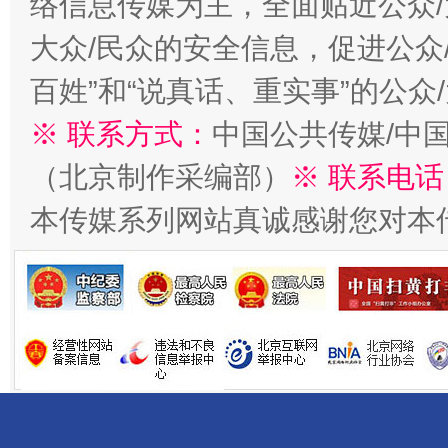
络信息传媒为主，全面贴近公众/
大众/民众的安全信息，促进公众
百姓”和“说真话、重实事”的公众
千年窑火 生生不息
一
※ 联系方式：
中国公共传媒/中
（北京制作采编部）
※ 联系电话
本传媒系列网站真诚感谢您对本
揭开“小金库”的免责幌子