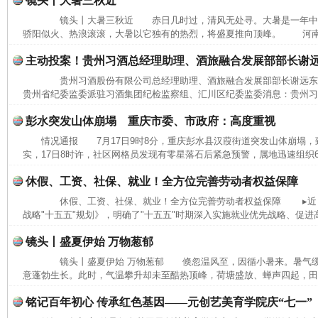
镜头丨大暑三秋近
镜头丨大暑三秋近 赤日几时过，清风无处寻。大暑是一年中
骄阳似火、热浪滚滚，大暑以它独有的热烈，将盛夏推向顶峰。 河南省
主动投案！贵州习酒总经理助理、酒旅融合发展部部长谢
贵州习酒股份有限公司总经理助理、酒旅融合发展部部长谢远
贵州省纪委监委派驻习酒集团纪检监察组、汇川区纪委监委消息：贵州习酒
彭水突发山体崩塌 重庆市委、市政府：高度重视
情况通报 7月17日9时8分，重庆彭水县汉葭街道突发山体崩塌
实，17日8时许，社区网格员发现有零星落石后紧急预警，属地迅速组织6
休假、工资、社保、就业！全方位完善劳动者权益保障
休假、工资、社保、就业！全方位完善劳动者权益保障 ▸近日
战略"十五五"规划》，明确了"十五五"时期深入实施就业优先战略、促进高
镜头丨盛夏伊始 万物葱郁
镜头丨盛夏伊始 万物葱郁 倏忽温风至，因循小暑来。暑气缓
意蓬勃生长。此时，气温攀升却未至酷热顶峰，荷塘盛放、蝉声四起，田间
铭记百年初心 传承红色基因——元创艺美育学院庆“七一”