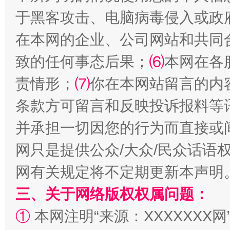
于黑客攻击、电脑病毒侵入或政
全民健身五年计划来了！等你上场
在本网的企业、公司网站和共同
致的任何事态后果；
⑹
本网在各
责情形；
⑺
你在本网站留言的内
条款方可留言和反映投诉报料等
并承担一切因您的行为而直接或
网只是提供公众/大众/民众话语
阿坝州三大球赛在茂县开幕
规模最
网有关规定将不定期更新本声明
三、关于网络版权权属问题：
①
本网注明“来源：XXXXXXX网