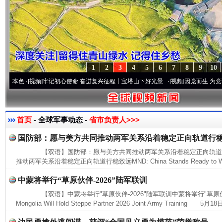
1
2
3
4
5
6
7
8
9
10
色
·[视频]
牢记初心使命 奋进复兴征程丨宝塔山下好光景..
·[视频]
因党而生 为党而战——百
首页
- 全球军事动态 -
省市负责人>>>
国防部：愿与美方共同推动两军关系沿着稳定正向轨道行
【双语】国防部：愿与美方共同推动两军关系沿着稳定正向轨道
推动两军关系沿着稳定正向轨道行稳致远MND: China Stands Ready to Work
中蒙将举行“草原伙伴-2026”陆军联训
【双语】中蒙将举行"草原伙伴-2026"陆军联训中蒙将举行"草原伙伴-20
Mongolia Will Hold Steppe Partner 2026 Joint Army Training 5月18