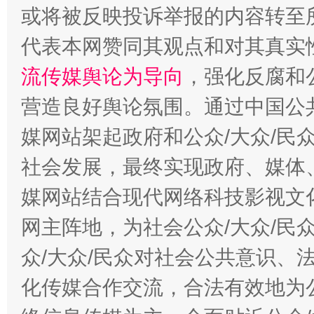
或将被反映投诉举报的内容转至
代表本网赞同其观点和对其真实
流传媒舆论为导向
，强化反腐和
一纸欠条伤亲情 巡回调解促和解..
行
营造良好舆论氛围。通过中国公共
媒网站架起政府和公众/大众/民
社会发展，最终实现政府、媒体、
媒网站结合现代网络科技影视文
网主阵地，为社会公众/大众/民
众/大众/民众对社会公共意识、
法徽映军营 权益有保障
让
化传媒合作交流，合法有效地为公