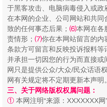
于黑客攻击、电脑病毒侵入或政
在本网的企业、公司网站和共同
致的任何事态后果；
⑹
本网在各
事关残疾人未来5年
让
责情形；
⑺
你在本网站留言的内
条款方可留言和反映投诉报料等
并承担一切因您的行为而直接或
网只是提供公众/大众/民众话语
网有关规定将不定期更新本声明
三、关于网络版权权属问题：
规模最大的光氢储一体化项目
走走
①
本网注明“来源：XXXXXXX网