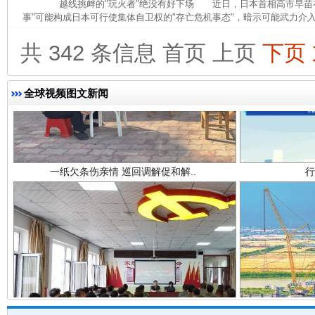
越线挑衅的"玩火者"绝没有好下场 近日，日本首相高市早苗在
事"可能构成日本可行使集体自卫权的"存亡危机事态"，暗示可能武力介入
共 342 条信息
首页
上页
下页
全球视频图文新闻
一纸欠条伤亲情 巡回调解促和解..
行
法徽映军营 权益有保障
让