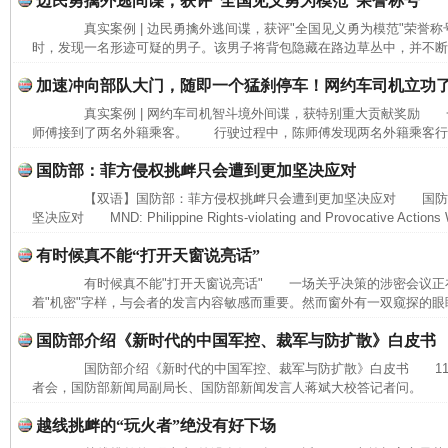
边民勇擒外逃间谍，获评“全国见义勇为模范”荣誉称号
真实案例 | 边民勇擒外逃间谍，获评"全国见义勇为模范"荣誉
时，发现一名形迹可疑的男子。该男子将背包隐藏在路边草丛中，并不断向
加速冲向部队大门，随即一个猛刹停车！网约车司机立功
真实案例 | 网约车司机智斗境外间谍，获特别重大贡献奖励 
师傅接到了两名外籍乘客。 行驶过程中，陈师傅发现两名外籍乘客行为
国防部：菲方侵权挑衅只会遭到更加坚决应对
【双语】国防部：菲方侵权挑衅只会遭到更加坚决应对 国防
坚决应对 MND: Philippine Rights-violating and Provocative Actions Wi
有时候真不能“打开天窗说亮话”
有时候真不能"打开天窗说亮话" 一场关乎决策的涉密会议正
着"机密"字样，与会者的发言内容敏感而重要。然而窗外有一双窥探的眼睛
完善运行机制助力责任有效落实
国防部介绍《新时代的中国军控、裁军与防扩散》白皮书
国防部介绍《新时代的中国军控、裁军与防扩散》白皮书 11月
者会，国防部新闻局副局长、国防部新闻发言人蒋斌大校答记者问。 记
越线挑衅的“玩火者”绝没有好下场