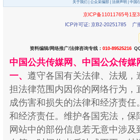
关于我们
|
公众采编部
|
法律声明
| 中国
京ICP备11011765号1至3
ICP许可证: 京B2-20251785
广
资料编辑/网络推广/法律咨询专线：
010-89525216
QQ
中国公共传媒网、中国公众传媒
一批国家标准开始实施
从
一、
遵守各国有关法律、法规，
担法律范围内因你的网络行为，
成伤害和损失的法律和经济责任
和经济责任。维护各国宪法，保
网站中的部份信息若无意中涉及