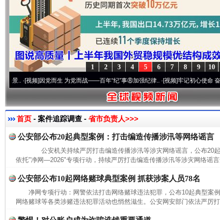
1
2
3
4
5
6
7
8
9
10
·[视频]
因党而生 为党而战——百年“纪”事⑧加强纪律..
·[视频]
牢记初心使命 奋进复兴征
首页
- 案件追踪调查 -
省市负责人>>>
公安部公布20起典型案例：打击编造传播涉汛等网络谣言
公安机关持续严厉打击编造传播涉汛等涉灾网络谣言，公布20
依托"净网—2026"专项行动，持续严厉打击编造传播涉汛等涉灾网络谣言
公安部公布10起网络赌球典型案例 抓获涉案人员78名
净网专项行动：网警依法打击网络赌球违法犯罪，公布10起典型
网络赌球等各类涉赌违法犯罪活动也悄然滋生。公安网安部门依法严厉打击