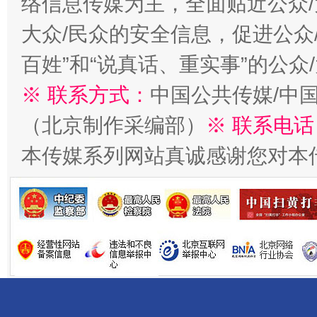
络信息传媒为主，全面贴近公众/
大众/民众的安全信息，促进公众
百姓”和“说真话、重实事”的公众
※ 联系方式：
中国公共传媒/中
（北京制作采编部）
※ 联系电话
受贿1.44亿！段成刚被判无期
从幼儿
本传媒系列网站真诚感谢您对本