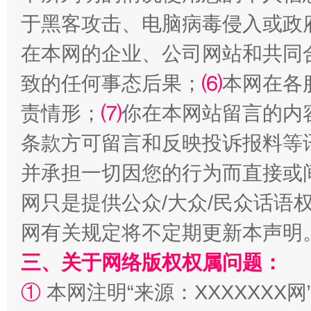
于黑客攻击、电脑病毒侵入或政
在本网的企业、公司网站和共同
致的任何事态后果；
⑹
本网在各
国家大学科技园优化重塑工作
责情形；
⑺
你在本网站留言的内
条款方可留言和反映投诉报料等
并承担一切因您的行为而直接或
网只是提供公众/大众/民众话语
网有关规定将不定期更新本声明
三、关于网络版权权属问题：
扯下公款旅游的“隐身衣”
如何以同
①
本网注明“来源：XXXXXXX网