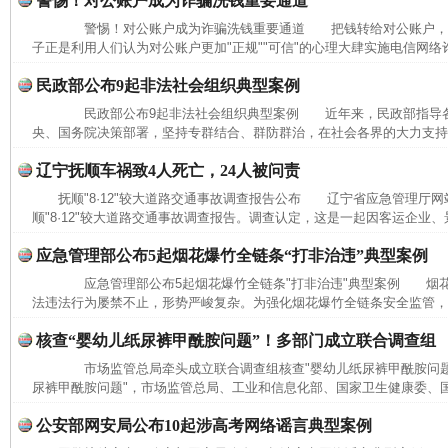
警惕！对公账户成为诈骗洗钱重要通道
警惕！对公账户成为诈骗洗钱重要通道 把钱转给对公账户，
子正是利用人们认为对公账户更加"正规""可信"的心理大肆实施电信网络
完善运行机制助力责任有效落实
一纸欠条
民政部公布9起非法社会组织典型案例
民政部公布9起非法社会组织典型案例 近年来，民政部指导各
央、国务院决策部署，坚持专群结合、群防群治，在社会各界的大力支持下
辽宁抚顺车祸致4人死亡，24人被问责
抚顺"8·12"较大道路交通事故调查报告公布 辽宁省应急管理厅网
顺"8·12"较大道路交通事故调查报告。调查认定，这是一起因客运企业、
应急管理部公布5起烟花爆竹全链条“打非治违”典型案例
应急管理部公布5起烟花爆竹全链条"打非治违"典型案例 烟花
法违法行为屡禁不止，形势严峻复杂。为强化烟花爆竹全链条安全监管，进
东山县通报“牛蛙产品抗生素超标问题”
法
核查“婴幼儿纸尿裤甲酰胺问题”！多部门成立联合调查组
市场监管总局牵头成立联合调查组核查"婴幼儿纸尿裤甲酰胺问题
尿裤甲酰胺问题"，市场监管总局、工业和信息化部、国家卫生健康委、国
公安部网安局公布10起涉高考网络谣言典型案例