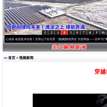
1
2
3
4
5
6
7
8
9
10
 奋进复兴征程丨宝塔山下好光景..
·[视频]
因党而生 为党而战——百年“纪”事⑧加强纪律
首页
»
视频新闻
穿越