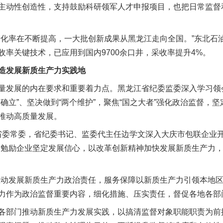
主动性创造性，支持鼓励科研领军人才申报项目，也把日常监督
率在不断提高，一大批创新成果从黑龙江走向全国。”东北石
率关键技术，已应用到国内9700余口井，采收率提升4%。
发展新质生产力实践地
发展的内在要求和重要着力点。黑龙江省纪委监委深入学习领
确立”、坚决做到“两个维护”，聚焦“国之大者”强化政治监督，
推动高质量发展。
江省委常委，省纪委书记、监委代主任边学文深入大庆市包联企业
，勉励企业坚定发展信心，以改革创新精神加快发展新质生产力
发展新质生产力政治责任，服务保障以新质生产力引领本地区
力作为政治监督重要内容，细化措施、压实责任，督促各地各部
部门推动新质生产力发展实践，以搞清监督对象职能职责为前