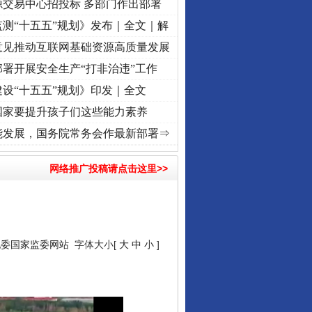
源交易中心招投标 多部门作出部署
测“十五五”规划》发布｜全文｜解
意见推动互联网基础资源高质量发展
署开展安全生产“打非治违”工作
设“十五五”规划》印发｜全文
国家要提升孩子们这些能力素养
]
牢记初心使命 奋进复兴征程丨“转折之城”激荡..
·[视频]
牢记初心使命 奋进复兴征程丨红
能发展，国务院常务会作最新部署⇒
网络推广投稿请点击这里>>
纪委国家监委网站
字体大小[
大
中
小
]