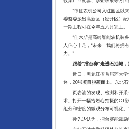
收集产业配套、涉企政策等方面
“垦征农机公司入驻园区以来，
委监委派出高新区（经开区）纪
一期工程可在今年五六月完工。
“佳木斯是高端智能农机装备的
人信心十足，“未来，我们将拥有
力。”
跟着“擂台赛”走进石油城，
近日，黑龙江省首届环大学大院
逐，20强项目脱颖而出。东北
页岩油的发现、检测和开采都
术。打开一幅给岩心拍摄的CT
组分和密度的微观分布可视化。
孙先达认为，擂台赛能鼓励更多