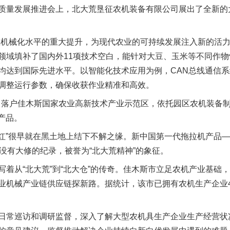
量发展推进会上，北大荒垦征农机装备有限公司展出了全新的
械化水平的重大提升，为现代农业的可持续发展注入新的活力
领域填补了国内外11项技术空白，能针对大豆、玉米等不同作
均达到国际先进水平。以智能化技术应用为例，CAN总线通信
调整运行参数，确保收获作业精准和高效。
司落户佳木斯国家农业高新技术产业示范区，依托园区农机装备
列产品。
红”很早就在黑土地上结下不解之缘。新中国第一代拖拉机产品——
没有大修的纪录，被誉为“北大荒精神”的象征。
从“北大荒”到“北大仓”的传奇。佳木斯市立足农机产业基础
业机械产业链供应链探新路。据统计，该市已拥有农机生产企业4
常巡访和调研监督，深入了解大型农机具生产企业生产经营状