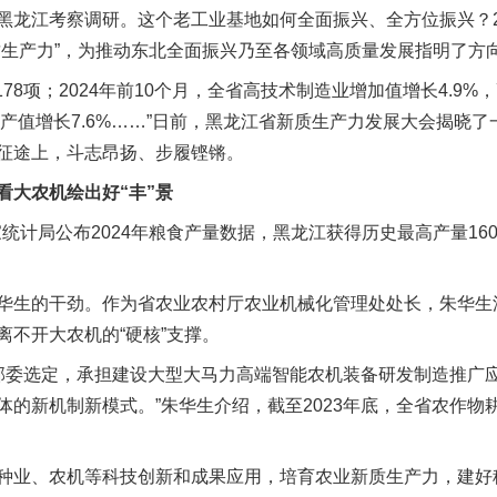
黑龙江考察调研。这个老工业基地如何全面振兴、全方位振兴？2
质生产力”，为推动东北全面振兴乃至各领域高质量发展指明了方
8项；2024年前10个月，全省高技术制造业增加值增长4.9%，
业产值增长7.6%……”日前，黑龙江省新质生产力发展大会揭晓
征途上，斗志昂扬、步履铿锵。
大农机绘出好“丰”景
计局公布2024年粮食产量数据，黑龙江获得历史最高产量1600
生的干劲。作为省农业农村厅农业机械化管理处处长，朱华生
离不开大农机的“硬核”支撑。
部委选定，承担建设大型大马力高端智能农机装备研发制造推广
体的新机制新模式。”朱华生介绍，截至2023年底，全省农作物
业、农机等科技创新和成果应用，培育农业新质生产力，建好