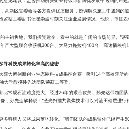
的意见建议，监督推动解决企业持续向新向优发展中遇到的难题
高新区管委会等各方提供优质服务，协调解决施工中遇到的道
检监察工委副书记崔崇波时刻关注企业发展情况。他说，垦征农
主销售地。我们投资建企，看中的就是广阔的市场前景。”谈
年产大型联合收获机300台、大马力拖拉机400台、高速插秧机1
探寻科技成果转化率高的秘密
大所创新创业生态圈科技成果擂台赛，吸引14个高校院所的6
石油大学教授孙先达团队荣获二等奖。
比常规石油难度更大。经过26年的艰苦攻关，孙先达带领团队
影像，孙先达解释说：“激光扫描共聚焦技术可以对油田储层进行
”
科研人员将成果落地转化。“我们团队的成果转化已经产生50