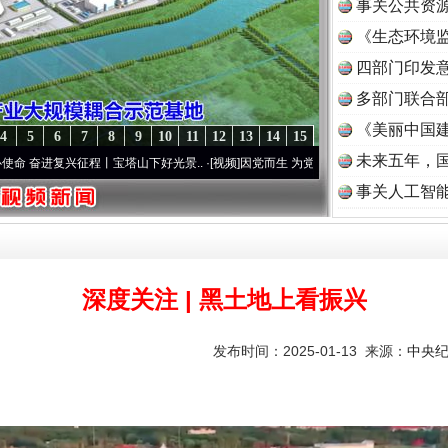
事关公共资
《生态环境监
读
四部门印发
多部门联合部
《美丽中国建
4
5
6
7
8
9
10
11
12
13
14
15
未来五年，
兴征程丨宝塔山下好光景..
·[视频]
因党而生 为党而战——百年“纪”事⑧加强纪律..
·[视频
事关人工智
深度关注 | 黑土地上看振兴
发布时间：2025-01-13 来源：
中央