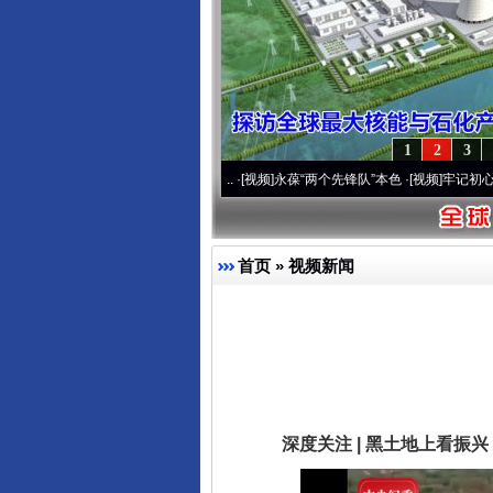
1
2
3
0周年 深刻改变雪域高原..
·[视频]
永葆“两个先锋队”本色
·[视频]
牢记初心使命 奋进复
首页
»
视频新闻
深度关注 | 黑土地上看振兴