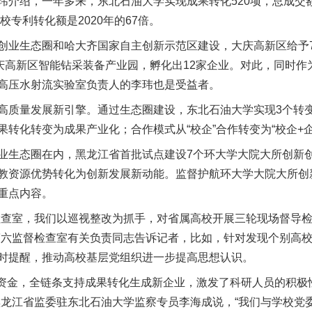
绍，一年多来，东北石油大学实现成果转化520项，总成交额
校专利转化额是2020年的67倍。
生态圈和哈大齐国家自主创新示范区建设，大庆高新区给予71
庆高新区智能钻采装备产业园，孵化出12家企业。对此，同时作
高压水射流实验室负责人的李玮也是受益者。
质量发展新引擎。通过生态圈建设，东北石油大学实现3个转变
转化转变为成果产业化；合作模式从“校企”合作转变为“校企+企
生态圈在内，黑龙江省首批试点建设7个环大学大院大所创新创
教资源优势转化为创新发展新动能。监督护航环大学大院大所创
重点内容。
查室，我们以巡视整改为抓手，对省属高校开展三轮现场督导检
第六监督检查室有关负责同志告诉记者，比如，针对发现个别高
时提醒，推动高校基层党组织进一步提高思想认识。
金，全链条支持成果转化生成新企业，激发了科研人员的积极性
黑龙江省监委驻东北石油大学监察专员李海成说，“我们与学校党