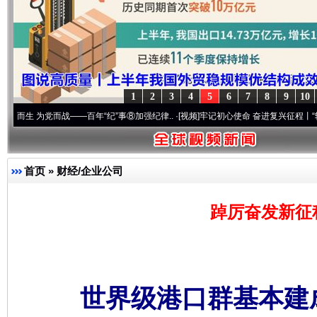
1
2
3
4
5
6
7
8
9
10
而战——百年“纪”事⑧加强纪律..
·[视频]
牢记初心使命 奋进复兴征程丨“转折之城”激荡.
首页
»
财经/企业公司
踔厉奋发新征程
世界级港口群基本建