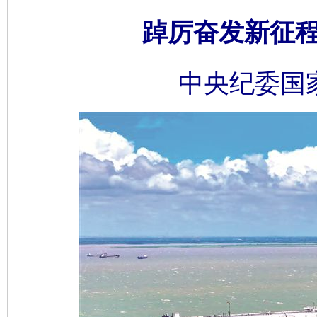
踔厉奋发新征程 
中央纪委国