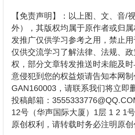
【免责声明】：以上图、文、音/
受贿1.44亿！段成刚被判无期
从幼儿
外），其版权均属于原作者或归属
发推广仅供学习参考之用，禁止用
仅供交流学习了解法律、法规、政
权，部分文章转发推送时未能及时
意侵犯到您的权益烦请告知本网制作采编
GAN160003，请联系我们将立即删
投稿邮箱：3555333776@QQ
全民健身五年计划来了！等你上场
12号（华声国际大厦）1层 1 2
原创权利，请转载时务必注明原创作