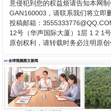
意侵犯到您的权益烦请告知本网制作采编
GAN160003，请联系我们将立即删
千年窑火 生生不息
一
投稿邮箱：3555333776@QQ
12号（华声国际大厦）1层 1 2
原创权利，请转载时务必注明原创作
全球视频图文新闻
揭开“小金库”的免责幌子