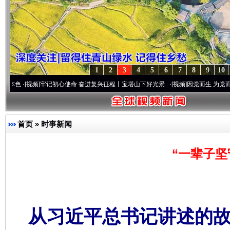
1
2
3
4
5
6
7
8
9
10
频]
牢记初心使命 奋进复兴征程丨宝塔山下好光景..
·[视频]
因党而生 为党而战——百年“
首页
»
时事新闻
“一辈子坚
从习近平总书记讲述的故