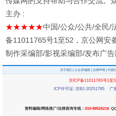
传媒网的支持帮助与合作交流。
主办 :
★★★★★
中国/公众/公共/全民/
备11011765号1至52，京公网安备：
制作采编部/影视采编部/发布广告
东山县通报“牛蛙产品抗生素超标问题”
法
关于我们
|
公众采编部
|
法律声明
| 中国
京ICP备11011765号1至3
ICP许可证: 京B2-20251785
广
资料编辑/网络推广/法律咨询专线：
010-89525216
QQ