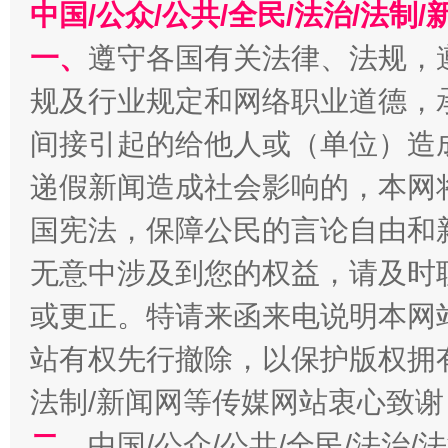
中国/公众/公共/全民/法治/法
千年窑火 生生不息
一
一、
遵守各国有关法律、法规，
规及行业规定和网络职业道德，
间接引起的给他人或（单位）造
递假新闻造成社会影响的，本网
国宪法，保障公民的言论自由和
无意中涉及到您的权益，请及时
揭开“小金库”的免责幌子
或更正。特请来函来电说明本网
站有权先行撤除，以保护版权拥有者
法制/新闻网等传媒网站衷心致谢
二、
中国/公众/公共/全民/法治