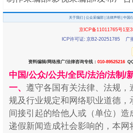
关于我们
|
公众采编部
|
法律声明
| 中国
京ICP备11011765号1至3
ICP许可证: 京B2-20251785
广
千年窑火 生生不息
一
资料编辑/网络推广/法律咨询专线：
010-89525216
QQ
中国/公众/公共/全民/法治/法
一、
遵守各国有关法律、法规，
规及行业规定和网络职业道德，
间接引起的给他人或（单位）造
递假新闻造成社会影响的，本网
揭开“小金库”的免责幌子