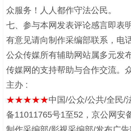
众服务！人人都作守法公民。
七、参与本网发表评论感言即表明
完善运行机制助力责任有效落实
一纸欠条
有意见请向制作采编部联系，电话：0
公众传媒所有辅助网站属多元发
传媒网的支持帮助与合作交流。
主办 :
★★★★★
中国/公众/公共/全民/
东山县通报“牛蛙产品抗生素超标问题”
法
备11011765号1至52，京公网安备：
制作采编部/影视采编部/发布广告