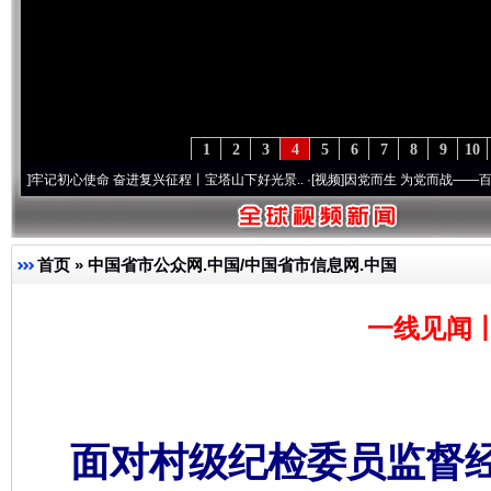
1
2
3
4
5
6
7
8
9
10
心使命 奋进复兴征程丨宝塔山下好光景..
·[视频]
因党而生 为党而战——百年“纪”事⑧加
首页
»
中国省市公众网.中国/中国省市信息网.中国
一线见闻
面对村级纪检委员监督